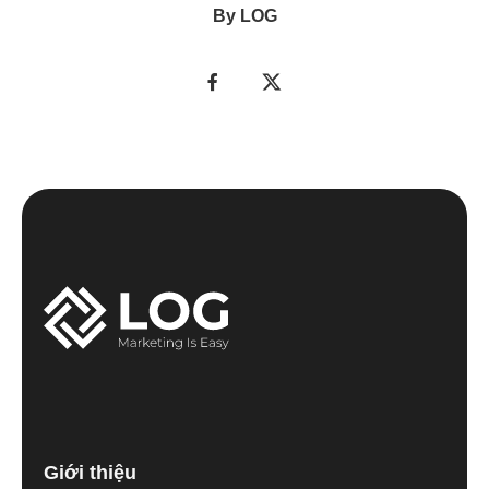
By
LOG
Giới thiệu