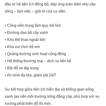
đầu tư hệ tiện ích đồng bộ, đáp ứng toàn diện nhu cầu
sống – làm việc – giải trí của cư dân:
• Công viên trung tâm quy mô lớn
• Đường dạo bộ cây xanh
• Khu thể thao ngoài trời
• Khu vui chơi trẻ em
• Quảng trường sinh hoạt cộng đồng
• Hệ thống thương mại – dịch vụ liền kề
• Bãi đỗ xe tập trung
• An ninh đa lớp, giám sát 24/7
Sự kết hợp giữa tiện ích hiện đại và không gian sống
xanh tạo nên môi trường sống đẳng cấp, phù hợp với xu
hướng phát triển đô thị mới.