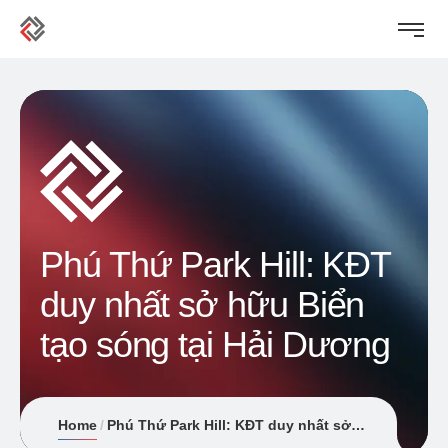
Phú Thứ Park Hill: KĐT
duy nhất sở hữu Biển
tạo sóng tại Hải Dương
Home
Phú Thứ Park Hill: KĐT duy nhất sở hữu Biển tạo sóng tại Hải Dương