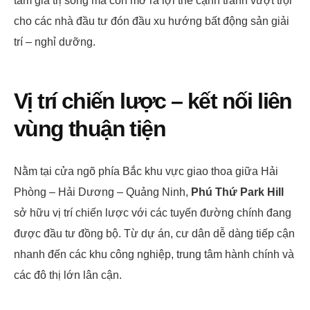
tầm giá trị sống mà còn mở ra lợi thế cạnh tranh vượt trội
cho các nhà đầu tư đón đầu xu hướng bất động sản giải
trí – nghỉ dưỡng.
Vị trí chiến lược – kết nối liên
vùng thuận tiện
Nằm tại cửa ngõ phía Bắc khu vực giao thoa giữa Hải
Phòng – Hải Dương – Quảng Ninh,
Phú Thứ Park Hill
sở hữu vị trí chiến lược với các tuyến đường chính đang
được đầu tư đồng bộ. Từ dự án, cư dân dễ dàng tiếp cận
nhanh đến các khu công nghiệp, trung tâm hành chính và
các đô thị lớn lân cận.