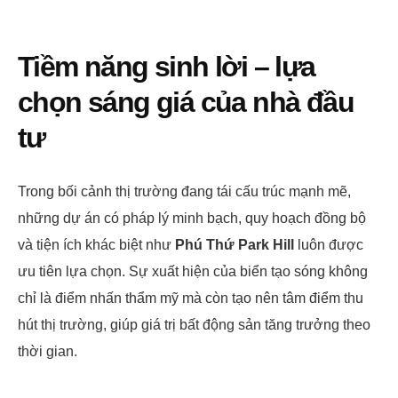
Tiềm năng sinh lời – lựa
chọn sáng giá của nhà đầu
tư
Trong bối cảnh thị trường đang tái cấu trúc mạnh mẽ,
những dự án có pháp lý minh bạch, quy hoạch đồng bộ
và tiện ích khác biệt như
Phú Thứ Park Hill
luôn được
ưu tiên lựa chọn. Sự xuất hiện của biển tạo sóng không
chỉ là điểm nhấn thẩm mỹ mà còn tạo nên tâm điểm thu
hút thị trường, giúp giá trị bất động sản tăng trưởng theo
thời gian.