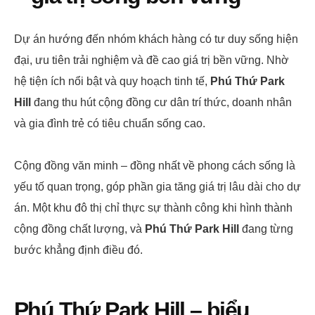
Dự án hướng đến nhóm khách hàng có tư duy sống hiện
đại, ưu tiên trải nghiệm và đề cao giá trị bền vững. Nhờ
hệ tiện ích nổi bật và quy hoạch tinh tế,
Phú Thứ Park
Hill
đang thu hút cộng đồng cư dân trí thức, doanh nhân
và gia đình trẻ có tiêu chuẩn sống cao.
Cộng đồng văn minh – đồng nhất về phong cách sống là
yếu tố quan trọng, góp phần gia tăng giá trị lâu dài cho dự
án. Một khu đô thị chỉ thực sự thành công khi hình thành
cộng đồng chất lượng, và
Phú Thứ Park Hill
đang từng
bước khẳng định điều đó.
Phú Thứ Park Hill – biểu