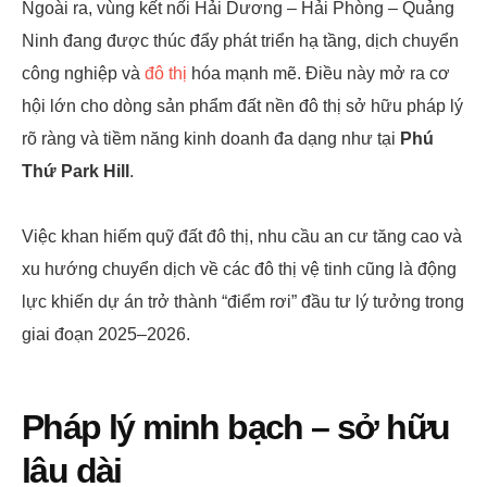
Ngoài ra, vùng kết nối Hải Dương – Hải Phòng – Quảng
Ninh đang được thúc đẩy phát triển hạ tầng, dịch chuyển
công nghiệp và
đô thị
hóa mạnh mẽ. Điều này mở ra cơ
hội lớn cho dòng sản phẩm đất nền đô thị sở hữu pháp lý
rõ ràng và tiềm năng kinh doanh đa dạng như tại
Phú
Thứ Park Hill
.
Việc khan hiếm quỹ đất đô thị, nhu cầu an cư tăng cao và
xu hướng chuyển dịch về các đô thị vệ tinh cũng là động
lực khiến dự án trở thành “điểm rơi” đầu tư lý tưởng trong
giai đoạn 2025–2026.
Pháp lý minh bạch – sở hữu
lâu dài