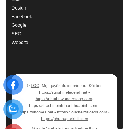
Design
Facebook
Google
SEO
Website
©
LOG
. Mọi quyền được bảo lưu. Đối tác:
https://sunshinelegend.net
-
https://phuthuwondersong.com
-
https://shoshinbinhthanhhoabinh.com
-
https://vhomes.net
-
https://voucherzaloads.com
-
https://phuthuparkhill.com
Google SiteLink
Google RedirectLink