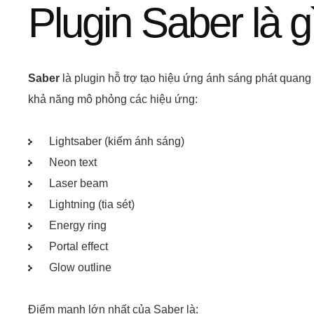
Plugin Saber là g
Saber
là plugin hỗ trợ tạo hiệu ứng ánh sáng phát quang 
khả năng mô phỏng các hiệu ứng:
Lightsaber (kiếm ánh sáng)
Neon text
Laser beam
Lightning (tia sét)
Energy ring
Portal effect
Glow outline
Điểm mạnh lớn nhất của Saber là: