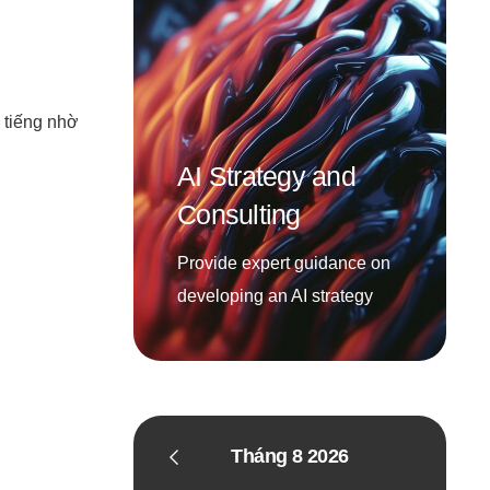
i tiếng nhờ
AI Strategy and
Consulting
Provide expert guidance on
developing an AI strategy
Tháng 8 2026