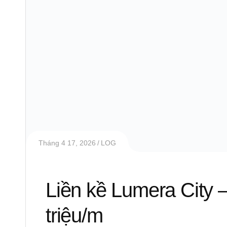
Tháng 4 17, 2026
LOG
Liền kề Lumera City –
triệu/m