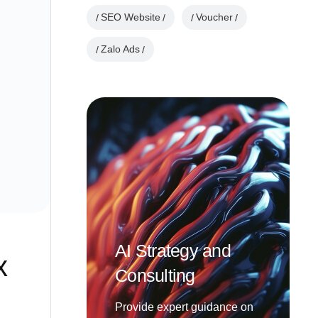
SEO Website
Voucher
Zalo Ads
AI Strategy and
x
Consulting
Provide expert guidance on