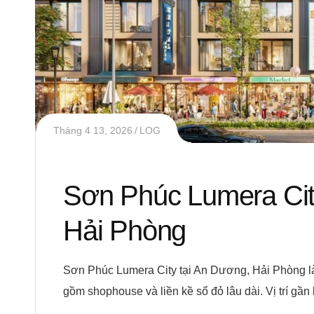
Tháng 4 13, 2026
LOG
Sơn Phúc Lumera Cit
Hải Phòng
Sơn Phúc Lumera City tại An Dương, Hải Phòng là
gồm shophouse và liền kề sổ đỏ lâu dài. Vị trí gần